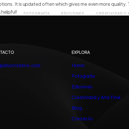
ptions. It is updated often which gives me even more quality. 
 helpful!
HOME
FOTOGRAFÍA
EDICIONES
CREATIVIDAD Y 
TACTO
EXPLORA
o@disecreativo.com
Home
Fotografía
Ediciones
Creatividad y Arte Final
Blog
Contacto