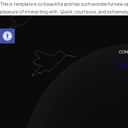
This is template is so beautiful and has such wonderful new o
pleasure of interacting with. Quick, courteous, and extremely
Abrir barra de herramientas
CON
inf