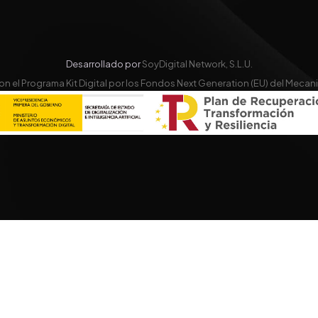
Desarrollado por
SoyDigital Network, S.L.U.
n el Programa Kit Digital por los Fondos Next Generation (EU) del Meca