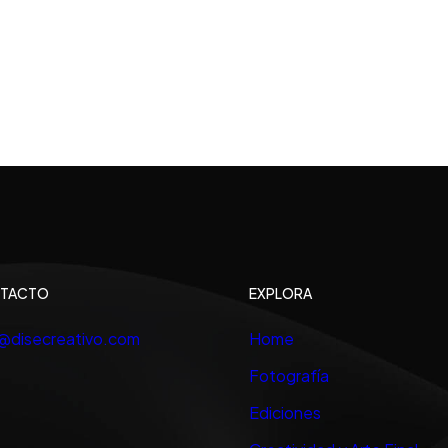
TACTO
EXPLORA
o@disecreativo.com
Home
Fotografía
Ediciones