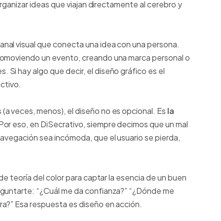
 organizar ideas que viajan directamente al cerebro y
 canal visual que conecta una idea con una persona.
romoviendo un evento, creando una marca personal o
Si hay algo que decir, el diseño gráfico es el
ctivo.
a veces, menos), el diseño no es opcional. Es
la
 Por eso, en DiSecrativo, siempre decimos que un mal
navegación sea incómoda, que el usuario se pierda,
de teoría del color para captar la esencia de un buen
eguntarte: “¿Cuál me da confianza?” “¿Dónde me
ra?” Esa respuesta es diseño en acción.